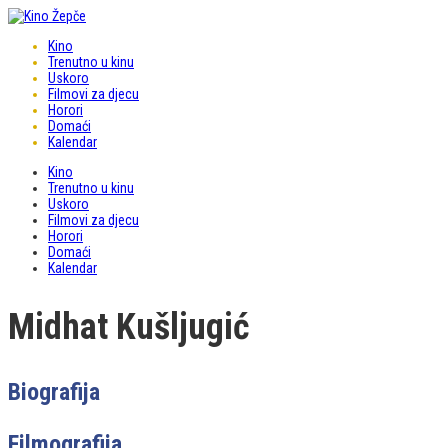
Kino
Trenutno u kinu
Uskoro
Filmovi za djecu
Horori
Domaći
Kalendar
Kino
Trenutno u kinu
Uskoro
Filmovi za djecu
Horori
Domaći
Kalendar
Midhat Kušljugić
Biografija
Filmografija