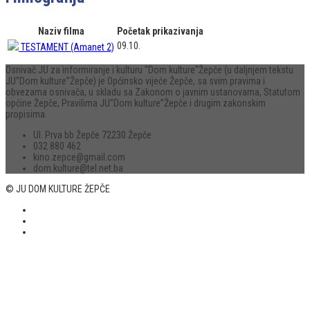
Naziv filma
Početak prikazivanja
09.10.
TESTAMENT (Amanet 2)
Osnivač JU za informiranje i kulturu “Dom kulture“Žepče (u daljnjem tekstu
JU”Dom kulture”Žepče) je Općinsko vijeće Žepče, sa svim pravima i
obvezama osnivača, u skladu sa Zakonom o javnim ustanovama, Statutom
općine Žepče, Pravilima JU”Dom kulture”Žepče i drugim zakonskim
propisima.
Ul. Prva bb Žepče 72230 Žepče
032 880 462
kino.zepce@gmail.com
dom.kulture@tel.net.ba
© JU DOM KULTURE ŽEPČE