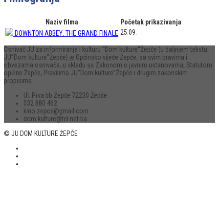
Naziv filma
Početak prikazivanja
25.09.
DOWNTON ABBEY: THE GRAND FINALE
Osnivač JU za informiranje i kulturu “Dom kulture“Žepče (u daljnjem tekstu
JU”Dom kulture”Žepče) je Općinsko vijeće Žepče, sa svim pravima i
obvezama osnivača, u skladu sa Zakonom o javnim ustanovama, Statutom
općine Žepče, Pravilima JU”Dom kulture”Žepče i drugim zakonskim
propisima.
Ul. Prva bb Žepče 72230 Žepče
032 880 462
kino.zepce@gmail.com
dom.kulture@tel.net.ba
© JU DOM KULTURE ŽEPČE