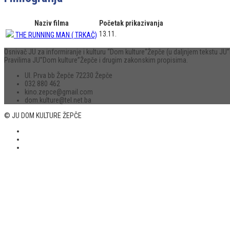
Naziv filma
Početak prikazivanja
13.11.
THE RUNNING MAN ( TRKAČ)
Osnivač JU za informiranje i kulturu “Dom kulture“Žepče (u daljnjem tekstu 
Pravilima JU”Dom kulture”Žepče i drugim zakonskim propisima.
Ul. Prva bb Žepče 72230 Žepče
032 880 462
kino.zepce@gmail.com
dom.kulture@tel.net.ba
© JU DOM KULTURE ŽEPČE