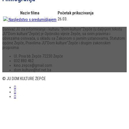
Naziv filma
Početak prikazivanja
26.03.
Nasljedstvo s predumišljajem
Osnivač JU za informiranje i kulturu “Dom kulture“Žepče (u daljnjem tekstu
JU”Dom kulture”Žepče) je Općinsko vijeće Žepče, sa svim pravima i
obvezama osnivača, u skladu sa Zakonom o javnim ustanovama, Statutom
općine Žepče, Pravilima JU”Dom kulture”Žepče i drugim zakonskim
propisima.
Ul. Prva bb Žepče 72230 Žepče
032 880 462
kino.zepce@gmail.com
dom.kulture@tel.net.ba
© JU DOM KULTURE ŽEPČE