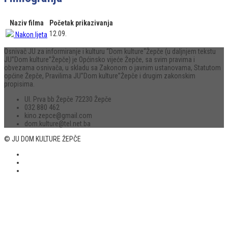
Naziv filma
Početak prikazivanja
12.09.
Nakon ljeta
Osnivač JU za informiranje i kulturu “Dom kulture“Žepče (u daljnjem tekstu
JU”Dom kulture”Žepče) je Općinsko vijeće Žepče, sa svim pravima i
obvezama osnivača, u skladu sa Zakonom o javnim ustanovama, Statutom
općine Žepče, Pravilima JU”Dom kulture”Žepče i drugim zakonskim
propisima.
Ul. Prva bb Žepče 72230 Žepče
032 880 462
kino.zepce@gmail.com
dom.kulture@tel.net.ba
© JU DOM KULTURE ŽEPČE