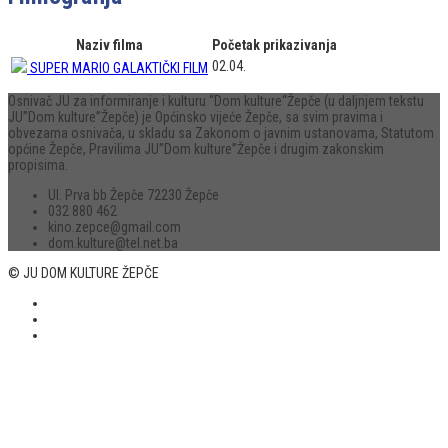
Naziv filma
Početak prikazivanja
02.04.
SUPER MARIO GALAKTIČKI FILM
Osnivač JU za informiranje i kulturu “Dom kulture“Žepče (u daljnjem tekstu
JU”Dom kulture”Žepče) je Općinsko vijeće Žepče, sa svim pravima i
obvezama osnivača, u skladu sa Zakonom o javnim ustanovama, Statutom
općine Žepče, Pravilima JU”Dom kulture”Žepče i drugim zakonskim
propisima.
Ul. Prva bb Žepče 72230 Žepče
032 880 462
kino.zepce@gmail.com
dom.kulture@tel.net.ba
© JU DOM KULTURE ŽEPČE