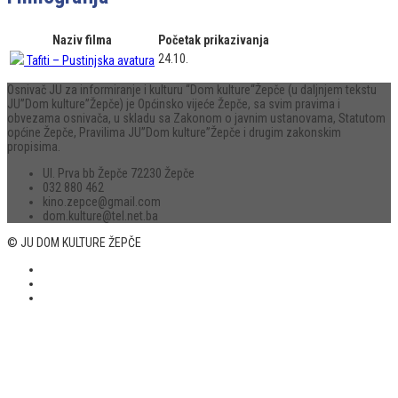
Naziv filma
Početak prikazivanja
24.10.
Tafiti – Pustinjska avatura
Osnivač JU za informiranje i kulturu “Dom kulture“Žepče (u daljnjem tekstu
JU”Dom kulture”Žepče) je Općinsko vijeće Žepče, sa svim pravima i
obvezama osnivača, u skladu sa Zakonom o javnim ustanovama, Statutom
općine Žepče, Pravilima JU”Dom kulture”Žepče i drugim zakonskim
propisima.
Ul. Prva bb Žepče 72230 Žepče
032 880 462
kino.zepce@gmail.com
dom.kulture@tel.net.ba
© JU DOM KULTURE ŽEPČE