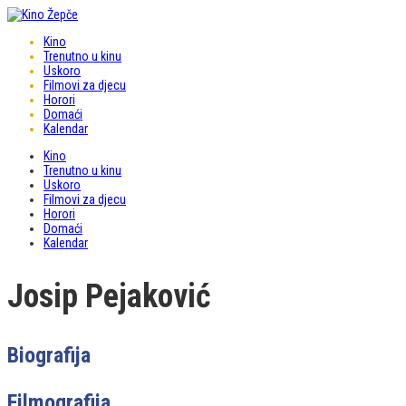
Kino
Trenutno u kinu
Uskoro
Filmovi za djecu
Horori
Domaći
Kalendar
Kino
Trenutno u kinu
Uskoro
Filmovi za djecu
Horori
Domaći
Kalendar
Josip Pejaković
Biografija
Filmografija