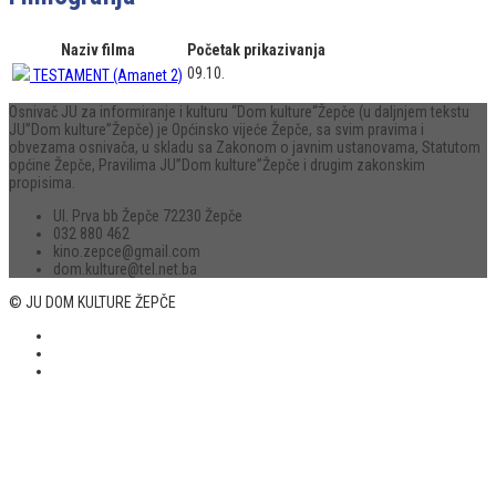
Naziv filma
Početak prikazivanja
09.10.
TESTAMENT (Amanet 2)
Osnivač JU za informiranje i kulturu “Dom kulture“Žepče (u daljnjem tekstu
JU”Dom kulture”Žepče) je Općinsko vijeće Žepče, sa svim pravima i
obvezama osnivača, u skladu sa Zakonom o javnim ustanovama, Statutom
općine Žepče, Pravilima JU”Dom kulture”Žepče i drugim zakonskim
propisima.
Ul. Prva bb Žepče 72230 Žepče
032 880 462
kino.zepce@gmail.com
dom.kulture@tel.net.ba
© JU DOM KULTURE ŽEPČE