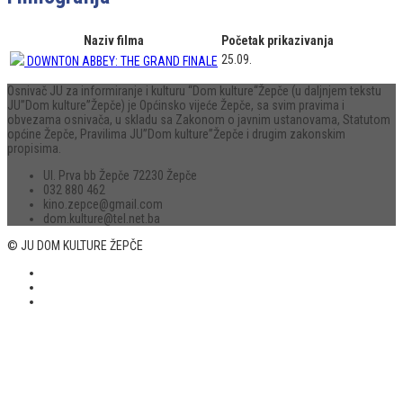
Naziv filma
Početak prikazivanja
25.09.
DOWNTON ABBEY: THE GRAND FINALE
Osnivač JU za informiranje i kulturu “Dom kulture“Žepče (u daljnjem tekstu
JU”Dom kulture”Žepče) je Općinsko vijeće Žepče, sa svim pravima i
obvezama osnivača, u skladu sa Zakonom o javnim ustanovama, Statutom
općine Žepče, Pravilima JU”Dom kulture”Žepče i drugim zakonskim
propisima.
Ul. Prva bb Žepče 72230 Žepče
032 880 462
kino.zepce@gmail.com
dom.kulture@tel.net.ba
© JU DOM KULTURE ŽEPČE