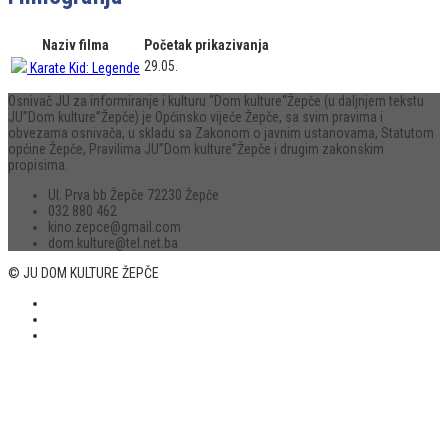
Naziv filma
Početak prikazivanja
29.05.
Karate Kid: Legende
Osnivač JU za informiranje i kulturu “Dom kulture“Žepče (u daljnjem tekstu
JU”Dom kulture”Žepče) je Općinsko vijeće Žepče, sa svim pravima i
obvezama osnivača, u skladu sa Zakonom o javnim ustanovama, Statutom
općine Žepče, Pravilima JU”Dom kulture”Žepče i drugim zakonskim
propisima.
Ul. Prva bb Žepče 72230 Žepče
032 880 462
kino.zepce@gmail.com
dom.kulture@tel.net.ba
© JU DOM KULTURE ŽEPČE