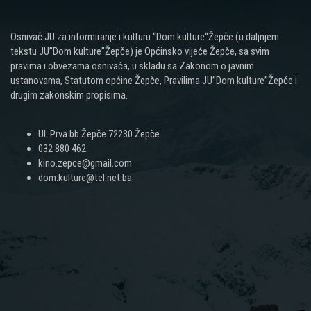
Osnivač JU za informiranje i kulturu “Dom kulture“Žepče (u daljnjem
tekstu JU”Dom kulture”Žepče) je Općinsko vijeće Žepče, sa svim
pravima i obvezama osnivača, u skladu sa Zakonom o javnim
ustanovama, Statutom općine Žepče, Pravilima JU”Dom kulture”Žepče i
drugim zakonskim propisima.
Ul. Prva bb Žepče 72230 Žepče
032 880 462
kino.zepce@gmail.com
dom.kulture@tel.net.ba