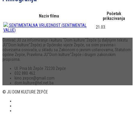
Početak
Naziv filma
prikazivanja
SENTIMENTALNA VRIJEDNOST (SENTIMENTAL
21.03.
VALUE)
Osnivač JU za informiranje i kulturu “Dom kulture“Žepče (u daljnjem tekstu
JU”Dom kulture”Žepče) je Općinsko vijeće Žepče, sa svim pravima i
obvezama osnivača, u skladu sa Zakonom o javnim ustanovama, Statutom
općine Žepče, Pravilima JU”Dom kulture”Žepče i drugim zakonskim
propisima.
Ul. Prva bb Žepče 72230 Žepče
032 880 462
kino.zepce@gmail.com
dom.kulture@tel.net.ba
© JU DOM KULTURE ŽEPČE