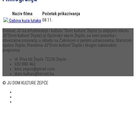
Naziv filma
Početak prikazivanja
08.11.
Gabina kuća lutaka
Osnivač JU za informiranje i kulturu “Dom kulture“Žepče (u daljnjem tekstu
JU”Dom kulture”Žepče) je Općinsko vijeće Žepče, sa svim pravima i
obvezama osnivača, u skladu sa Zakonom o javnim ustanovama, Statutom
općine Žepče, Pravilima JU”Dom kulture”Žepče i drugim zakonskim
propisima.
Ul. Prva bb Žepče 72230 Žepče
032 880 462
kino.zepce@gmail.com
dom.kulture@tel.net.ba
© JU DOM KULTURE ŽEPČE