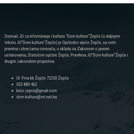
Osnivač JU za informiranje i kulturu “Dom kulture“Žepče (u daljnjem
tekstu JU”Dom kulture”Žepče) je Općinsko vijeće Žepče, sa svim
pravima i obvezama osnivača, u skladu sa Zakonom o javnim
ustanovama, Statutom općine Žepče, Pravilima JU”Dom kulture”Žepče i
drugim zakonskim propisima.
Ul. Prva bb Žepče 72230 Žepče
032 880 462
kino.zepce@gmail.com
dom.kulture@tel.net.ba