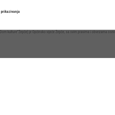
 prikazivanja
JU”Dom kulture”Žepče) je Općinsko vijeće Žepče, sa svim pravima i obvezama o