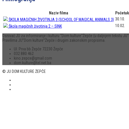
Naziv filma
Početak
30.10.
ŠKOLA MAGIČNIH ŽIVOTINJA 3 (SCHOOL OF MAGICAL ANIMALS 3)
10.02.
Škola magičnih životinja 2 – SINK
Osnivač JU za informiranje i kulturu “Dom kulture“Žepče (u daljnjem tekstu 
Pravilima JU”Dom kulture”Žepče i drugim zakonskim propisima.
Ul. Prva bb Žepče 72230 Žepče
032 880 462
kino.zepce@gmail.com
dom.kulture@tel.net.ba
© JU DOM KULTURE ŽEPČE