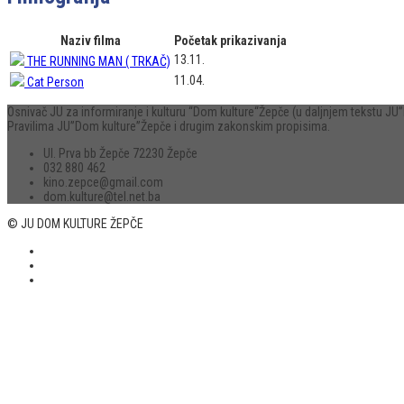
Naziv filma
Početak prikazivanja
13.11.
THE RUNNING MAN ( TRKAČ)
11.04.
Cat Person
Osnivač JU za informiranje i kulturu “Dom kulture“Žepče (u daljnjem tekstu 
Pravilima JU”Dom kulture”Žepče i drugim zakonskim propisima.
Ul. Prva bb Žepče 72230 Žepče
032 880 462
kino.zepce@gmail.com
dom.kulture@tel.net.ba
© JU DOM KULTURE ŽEPČE