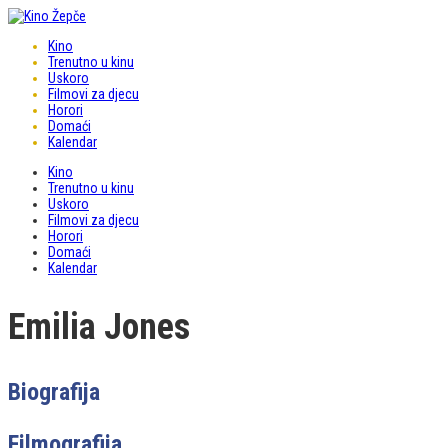
Kino
Trenutno u kinu
Uskoro
Filmovi za djecu
Horori
Domaći
Kalendar
Kino
Trenutno u kinu
Uskoro
Filmovi za djecu
Horori
Domaći
Kalendar
Emilia Jones
Biografija
Filmografija