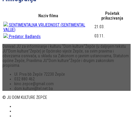
Početak
Naziv filma
prikazivanja
SENTIMENTALNA VRIJEDNOST (SENTIMENTAL
21.03.
VALUE)
03.11.
Predator: Badlands
Osnivač JU za informiranje i kulturu “Dom kulture“Žepče (u daljnjem tekstu
JU”Dom kulture”Žepče) je Općinsko vijeće Žepče, sa svim pravima i
obvezama osnivača, u skladu sa Zakonom o javnim ustanovama, Statutom
općine Žepče, Pravilima JU”Dom kulture”Žepče i drugim zakonskim
propisima.
Ul. Prva bb Žepče 72230 Žepče
032 880 462
kino.zepce@gmail.com
dom.kulture@tel.net.ba
© JU DOM KULTURE ŽEPČE