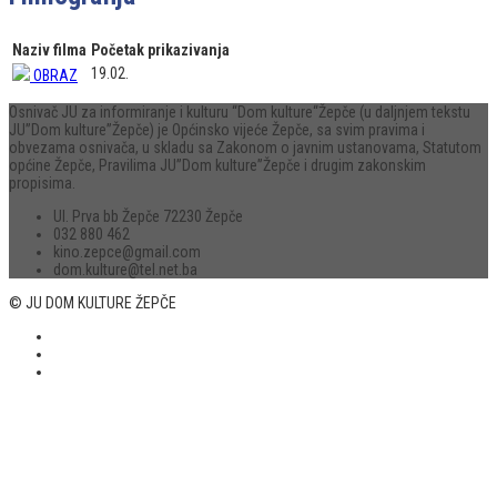
Naziv filma
Početak prikazivanja
19.02.
OBRAZ
Osnivač JU za informiranje i kulturu “Dom kulture“Žepče (u daljnjem tekstu
JU”Dom kulture”Žepče) je Općinsko vijeće Žepče, sa svim pravima i
obvezama osnivača, u skladu sa Zakonom o javnim ustanovama, Statutom
općine Žepče, Pravilima JU”Dom kulture”Žepče i drugim zakonskim
propisima.
Ul. Prva bb Žepče 72230 Žepče
032 880 462
kino.zepce@gmail.com
dom.kulture@tel.net.ba
© JU DOM KULTURE ŽEPČE