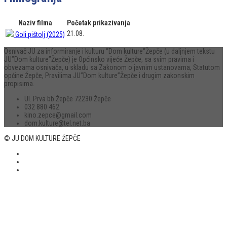
Naziv filma
Početak prikazivanja
21.08.
Goli pištolj (2025)
Osnivač JU za informiranje i kulturu “Dom kulture“Žepče (u daljnjem tekstu
JU”Dom kulture”Žepče) je Općinsko vijeće Žepče, sa svim pravima i
obvezama osnivača, u skladu sa Zakonom o javnim ustanovama, Statutom
općine Žepče, Pravilima JU”Dom kulture”Žepče i drugim zakonskim
propisima.
Ul. Prva bb Žepče 72230 Žepče
032 880 462
kino.zepce@gmail.com
dom.kulture@tel.net.ba
© JU DOM KULTURE ŽEPČE