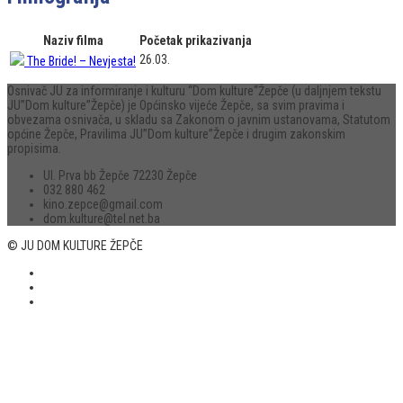
Naziv filma
Početak prikazivanja
26.03.
The Bride! – Nevjesta!
Osnivač JU za informiranje i kulturu “Dom kulture“Žepče (u daljnjem tekstu
JU”Dom kulture”Žepče) je Općinsko vijeće Žepče, sa svim pravima i
obvezama osnivača, u skladu sa Zakonom o javnim ustanovama, Statutom
općine Žepče, Pravilima JU”Dom kulture”Žepče i drugim zakonskim
propisima.
Ul. Prva bb Žepče 72230 Žepče
032 880 462
kino.zepce@gmail.com
dom.kulture@tel.net.ba
© JU DOM KULTURE ŽEPČE