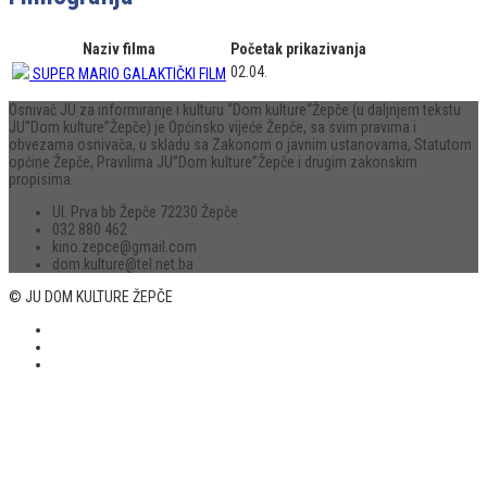
Naziv filma
Početak prikazivanja
02.04.
SUPER MARIO GALAKTIČKI FILM
Osnivač JU za informiranje i kulturu “Dom kulture“Žepče (u daljnjem tekstu
JU”Dom kulture”Žepče) je Općinsko vijeće Žepče, sa svim pravima i
obvezama osnivača, u skladu sa Zakonom o javnim ustanovama, Statutom
općine Žepče, Pravilima JU”Dom kulture”Žepče i drugim zakonskim
propisima.
Ul. Prva bb Žepče 72230 Žepče
032 880 462
kino.zepce@gmail.com
dom.kulture@tel.net.ba
© JU DOM KULTURE ŽEPČE