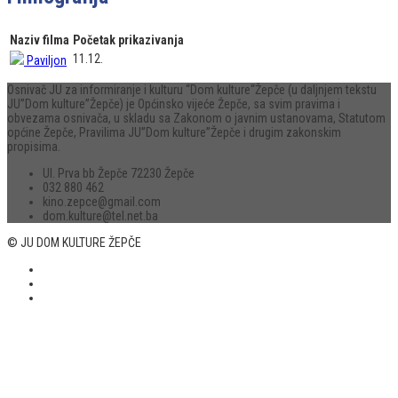
Naziv filma
Početak prikazivanja
11.12.
Paviljon
Osnivač JU za informiranje i kulturu “Dom kulture“Žepče (u daljnjem tekstu
JU”Dom kulture”Žepče) je Općinsko vijeće Žepče, sa svim pravima i
obvezama osnivača, u skladu sa Zakonom o javnim ustanovama, Statutom
općine Žepče, Pravilima JU”Dom kulture”Žepče i drugim zakonskim
propisima.
Ul. Prva bb Žepče 72230 Žepče
032 880 462
kino.zepce@gmail.com
dom.kulture@tel.net.ba
© JU DOM KULTURE ŽEPČE