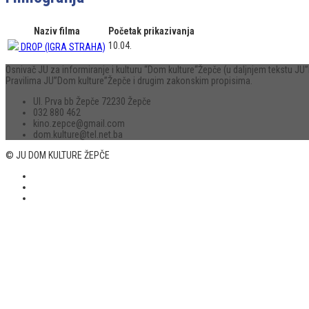
Naziv filma
Početak prikazivanja
10.04.
DROP (IGRA STRAHA)
Osnivač JU za informiranje i kulturu “Dom kulture“Žepče (u daljnjem tekstu 
Pravilima JU”Dom kulture”Žepče i drugim zakonskim propisima.
Ul. Prva bb Žepče 72230 Žepče
032 880 462
kino.zepce@gmail.com
dom.kulture@tel.net.ba
© JU DOM KULTURE ŽEPČE