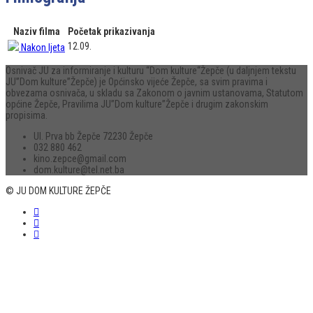
Naziv filma
Početak prikazivanja
12.09.
Nakon ljeta
Osnivač JU za informiranje i kulturu “Dom kulture“Žepče (u daljnjem tekstu
JU”Dom kulture”Žepče) je Općinsko vijeće Žepče, sa svim pravima i
obvezama osnivača, u skladu sa Zakonom o javnim ustanovama, Statutom
općine Žepče, Pravilima JU”Dom kulture”Žepče i drugim zakonskim
propisima.
Ul. Prva bb Žepče 72230 Žepče
032 880 462
kino.zepce@gmail.com
dom.kulture@tel.net.ba
© JU DOM KULTURE ŽEPČE