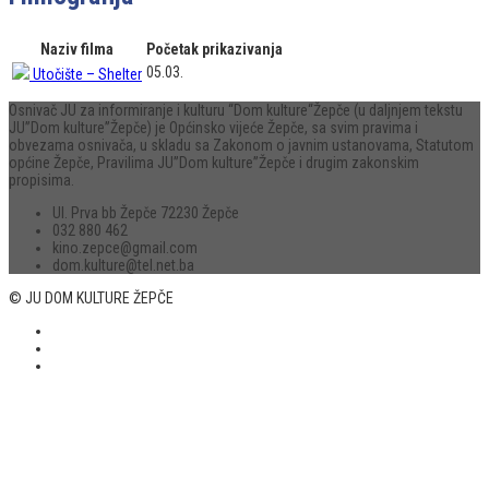
Naziv filma
Početak prikazivanja
05.03.
Utočište – Shelter
Osnivač JU za informiranje i kulturu “Dom kulture“Žepče (u daljnjem tekstu
JU”Dom kulture”Žepče) je Općinsko vijeće Žepče, sa svim pravima i
obvezama osnivača, u skladu sa Zakonom o javnim ustanovama, Statutom
općine Žepče, Pravilima JU”Dom kulture”Žepče i drugim zakonskim
propisima.
Ul. Prva bb Žepče 72230 Žepče
032 880 462
kino.zepce@gmail.com
dom.kulture@tel.net.ba
© JU DOM KULTURE ŽEPČE