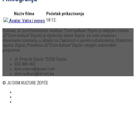
Naziv filma
Početak prikazivanja
18.12.
Avatar: Vatra i pepeo
Osnivač JU za informiranje i kulturu “Dom kulture“Žepče (u daljnjem tekstu
JU”Dom kulture”Žepče) je Općinsko vijeće Žepče, sa svim pravima i
obvezama osnivača, u skladu sa Zakonom o javnim ustanovama, Statutom
općine Žepče, Pravilima JU”Dom kulture”Žepče i drugim zakonskim
propisima.
Ul. Prva bb Žepče 72230 Žepče
032 880 462
kino.zepce@gmail.com
dom.kulture@tel.net.ba
© JU DOM KULTURE ŽEPČE