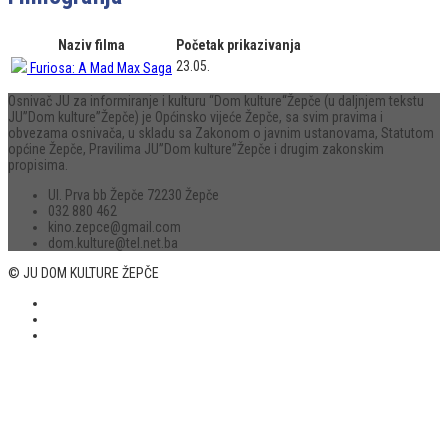
Naziv filma
Početak prikazivanja
23.05.
Furiosa: A Mad Max Saga
Osnivač JU za informiranje i kulturu “Dom kulture“Žepče (u daljnjem tekstu
JU”Dom kulture”Žepče) je Općinsko vijeće Žepče, sa svim pravima i
obvezama osnivača, u skladu sa Zakonom o javnim ustanovama, Statutom
općine Žepče, Pravilima JU”Dom kulture”Žepče i drugim zakonskim
propisima.
Ul. Prva bb Žepče 72230 Žepče
032 880 462
kino.zepce@gmail.com
dom.kulture@tel.net.ba
© JU DOM KULTURE ŽEPČE