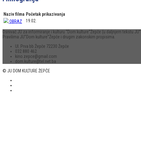
Naziv filma
Početak prikazivanja
19.02.
OBRAZ
Osnivač JU za informiranje i kulturu “Dom kulture“Žepče (u daljnjem tekstu 
Pravilima JU”Dom kulture”Žepče i drugim zakonskim propisima.
Ul. Prva bb Žepče 72230 Žepče
032 880 462
kino.zepce@gmail.com
dom.kulture@tel.net.ba
© JU DOM KULTURE ŽEPČE