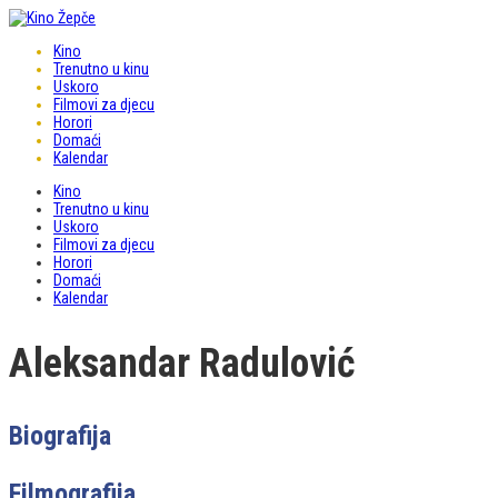
Kino
Trenutno u kinu
Uskoro
Filmovi za djecu
Horori
Domaći
Kalendar
Kino
Trenutno u kinu
Uskoro
Filmovi za djecu
Horori
Domaći
Kalendar
Aleksandar Radulović
Biografija
Filmografija