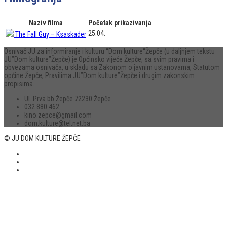
Naziv filma
Početak prikazivanja
25.04.
The Fall Guy – Ksaskader
Osnivač JU za informiranje i kulturu “Dom kulture“Žepče (u daljnjem tekstu
JU”Dom kulture”Žepče) je Općinsko vijeće Žepče, sa svim pravima i
obvezama osnivača, u skladu sa Zakonom o javnim ustanovama, Statutom
općine Žepče, Pravilima JU”Dom kulture”Žepče i drugim zakonskim
propisima.
Ul. Prva bb Žepče 72230 Žepče
032 880 462
kino.zepce@gmail.com
dom.kulture@tel.net.ba
© JU DOM KULTURE ŽEPČE