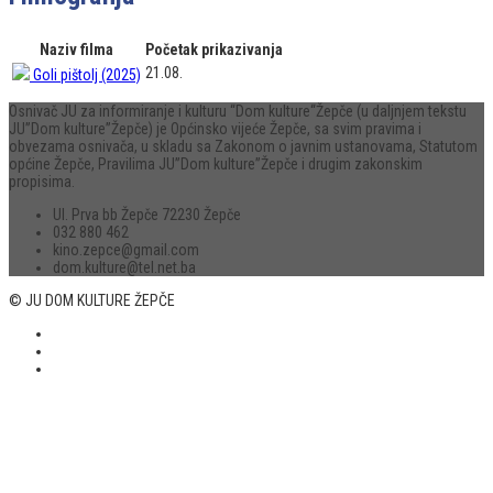
Naziv filma
Početak prikazivanja
21.08.
Goli pištolj (2025)
Osnivač JU za informiranje i kulturu “Dom kulture“Žepče (u daljnjem tekstu
JU”Dom kulture”Žepče) je Općinsko vijeće Žepče, sa svim pravima i
obvezama osnivača, u skladu sa Zakonom o javnim ustanovama, Statutom
općine Žepče, Pravilima JU”Dom kulture”Žepče i drugim zakonskim
propisima.
Ul. Prva bb Žepče 72230 Žepče
032 880 462
kino.zepce@gmail.com
dom.kulture@tel.net.ba
© JU DOM KULTURE ŽEPČE