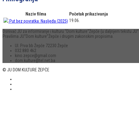
Naziv filma
Početak prikazivanja
19.06.
Put bez povratka: Nasljeđa (2025)
Osnivač JU za informiranje i kulturu “Dom kulture“Žepče (u daljnjem tekstu 
Pravilima JU”Dom kulture”Žepče i drugim zakonskim propisima.
Ul. Prva bb Žepče 72230 Žepče
032 880 462
kino.zepce@gmail.com
dom.kulture@tel.net.ba
© JU DOM KULTURE ŽEPČE