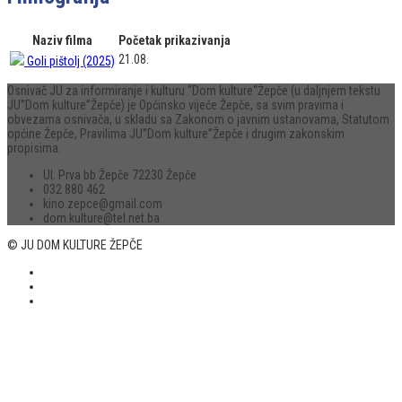
Naziv filma
Početak prikazivanja
21.08.
Goli pištolj (2025)
Osnivač JU za informiranje i kulturu “Dom kulture“Žepče (u daljnjem tekstu
JU”Dom kulture”Žepče) je Općinsko vijeće Žepče, sa svim pravima i
obvezama osnivača, u skladu sa Zakonom o javnim ustanovama, Statutom
općine Žepče, Pravilima JU”Dom kulture”Žepče i drugim zakonskim
propisima.
Ul. Prva bb Žepče 72230 Žepče
032 880 462
kino.zepce@gmail.com
dom.kulture@tel.net.ba
© JU DOM KULTURE ŽEPČE