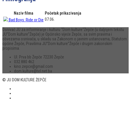
Naziv filma
Početak prikazivanja
07.06.
Bad Boys: Ride or Die
Osnivač JU za informiranje i kulturu “Dom kulture“Žepče (u daljnjem tekstu
JU”Dom kulture”Žepče) je Općinsko vijeće Žepče, sa svim pravima i
obvezama osnivača, u skladu sa Zakonom o javnim ustanovama, Statutom
općine Žepče, Pravilima JU”Dom kulture”Žepče i drugim zakonskim
propisima.
Ul. Prva bb Žepče 72230 Žepče
032 880 462
kino.zepce@gmail.com
dom.kulture@tel.net.ba
© JU DOM KULTURE ŽEPČE