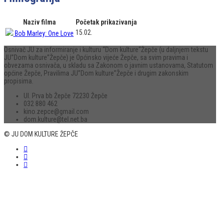
Naziv filma
Početak prikazivanja
15.02.
Bob Marley: One Love
Osnivač JU za informiranje i kulturu “Dom kulture“Žepče (u daljnjem tekstu
JU”Dom kulture”Žepče) je Općinsko vijeće Žepče, sa svim pravima i
obvezama osnivača, u skladu sa Zakonom o javnim ustanovama, Statutom
općine Žepče, Pravilima JU”Dom kulture”Žepče i drugim zakonskim
propisima.
Ul. Prva bb Žepče 72230 Žepče
032 880 462
kino.zepce@gmail.com
dom.kulture@tel.net.ba
© JU DOM KULTURE ŽEPČE